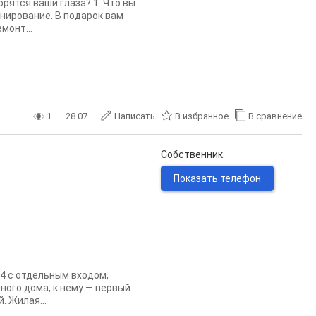
орятся ваши глаза? 1. Что вы
нирование. В подарок вам
монт...
1
28.07
Написать
В избранное
В сравнение
Собственник
Показать телефон
34 с отдельным входом,
ного дома, к нему — первый
. Жилая...