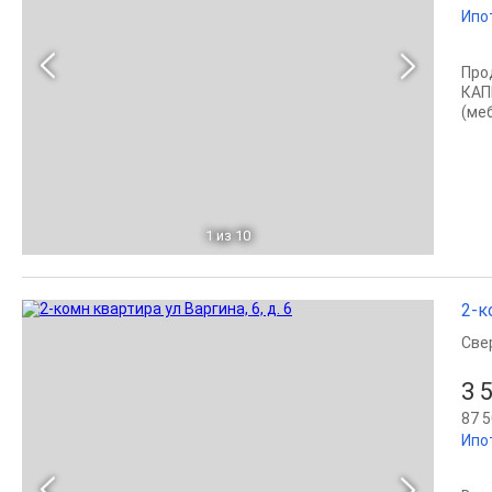
Ипо
Про
КАП
(ме
1
из 10
2-к
Све
3 
87 5
Ипо