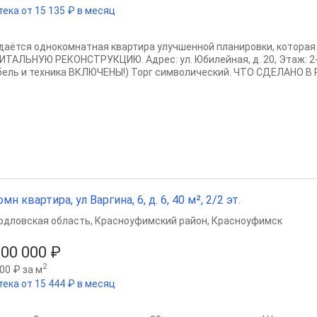
тека от 15 135 ₽ в месяц
даётся однокомнатная квартира улучшенной планировки, котора
ИТАЛЬНУЮ РЕКОНСТРУКЦИЮ. Адрес: ул. Юбилейная, д. 20, Этаж: 2-й,
бель и техника ВКЛЮЧЕНЫ!) Торг символический. ЧТО СДЕЛАНО В 
омн квартира, ул Варгина, 6, д. 6, 40 м², 2/2 эт.
рдловская область
,
Красноуфимский район
,
Красноуфимск
500 000 ₽
2
00 ₽ за м
тека от 15 444 ₽ в месяц