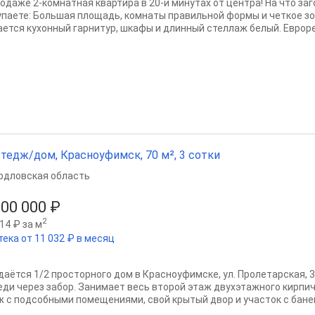
родаже 2-комнатная квартира в 20-и минутах от центра! На что заг
упаете: Большая площадь, комнаты правильной формы и четкое зо
ается кухонный гарнитур, шкафы и длинный стеллаж белый. Евроре
тедж/дом, Красноуфимск, 70 м², 3 сотки
рдловская область
500 000 ₽
2
14 ₽ за м
тека от 11 032 ₽ в месяц
даётся 1/2 просторного дом в Красноуфимске, ул. Пролетарская, 
еди через забор. Занимает весь второй этаж двухэтажного кирпич
ж с подсобными помещениями, свой крытый двор и участок с баней