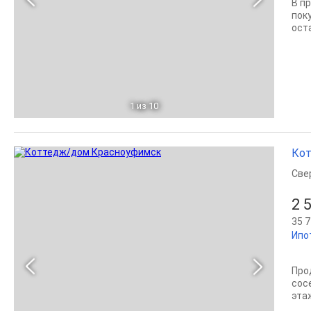
В п
пок
ост
1
из 10
Кот
Све
2 
35 7
Ипо
Про
сос
эта