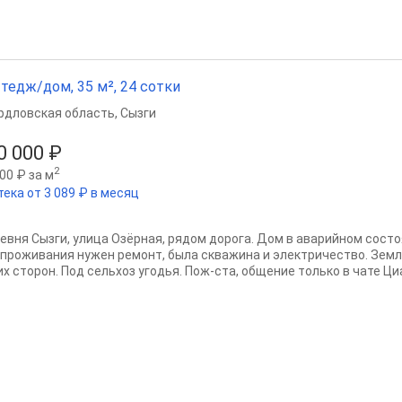
тедж/дом, 35 м², 24 сотки
рдловская область
,
Сызги
0 000 ₽
2
00 ₽ за м
тека от 3 089 ₽ в месяц
евня Сызги, улица Озёрная, рядом дорога. Дом в аварийном состоя
 проживания нужен ремонт, была скважина и электричество. Земли
х сторон. Под сельхоз угодья. Пож-ста, общение только в чате Циан