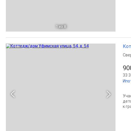
1
из 8
Кот
Све
90
33 3
Ипо
Уча
дет
к гр