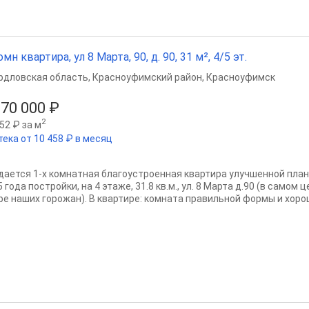
омн квартира, ул 8 Марта, 90, д. 90, 31 м², 4/5 эт.
рдловская область
,
Красноуфимский район
,
Красноуфимск
370 000 ₽
2
52 ₽ за м
тека от 10 458 ₽ в месяц
дается 1-х комнатная благоустроенная квартира улучшенной план
 года постройки, на 4 этаже, 31.8 кв.м., ул. 8 Марта д.90 (в самом
ре наших горожан). В квартире: комната правильной формы и хорош