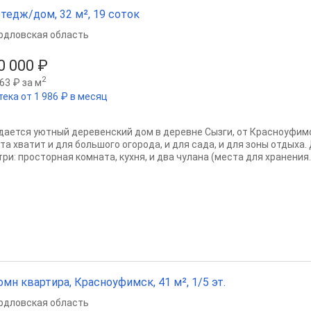
тедж/дом, 32 м², 19 соток
рдловская область
0 000 ₽
2
63 ₽ за м
тека от 1 986 ₽ в месяц
дается уютный деревенский дом в деревне Сызги, от Красноуфимск
а хватит и для большого огорода, и для сада, и для зоны отдыха. 
ри: просторная комната, кухня, и два чулана (места для хранения..
омн квартира, Красноуфимск, 41 м², 1/5 эт.
рдловская область