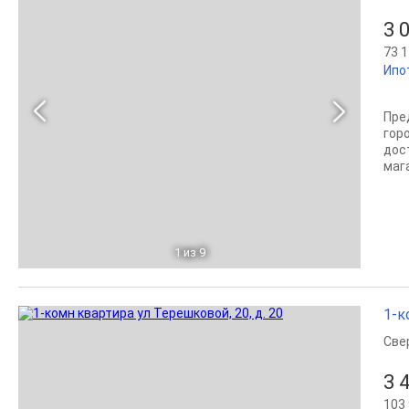
3 
73 1
Ипо
Пре
гор
дос
маг
1
из 9
1-к
Све
3 
103 