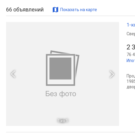
66
объявлений
Показать на карте
1-к
Све
2 
76 4
Ипо
Про
1985
дво
1
из 1