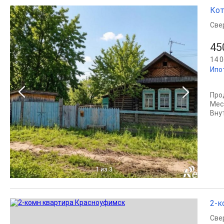
Кот
Све
45
14 0
Ипо
Про
Мест
Внут
1
из 3
2-к
Све