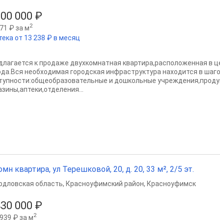
000 000 ₽
2
71 ₽ за м
тека от 13 238 ₽ в месяц
длагается к продаже двухкомнатная квартира,расположенная в 
ода.Вся необходимая городская инфраструктура находится в шаг
тупности:общеобразовательные и дошкольные учреждения,проду
азины,аптеки,отделения...
омн квартира, ул Терешковой, 20, д. 20, 33 м², 2/5 эт.
рдловская область
,
Красноуфимский район
,
Красноуфимск
430 000 ₽
2
939 ₽ за м