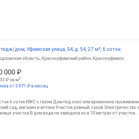
тедж/дом, Уфимская улица, 54, д. 54, 27 м², 6 соток
рдловская область
,
Красноуфимский район
,
Красноуфимск
0 000 ₽
2
33 ₽ за м
тека от 3 971 ₽ в месяц
сток 6 соток ИЖС с газом Дом под снос или временное проживани
ский сад, магазин и аптека Участок ровный, сухой Электричество 
анице участка В дом вода не заведена но в 10 метрах от участка...