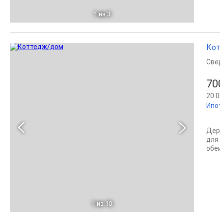
1
из 3
Кот
Све
70
20 0
Ипо
Дер
для
обеи
1
из 10