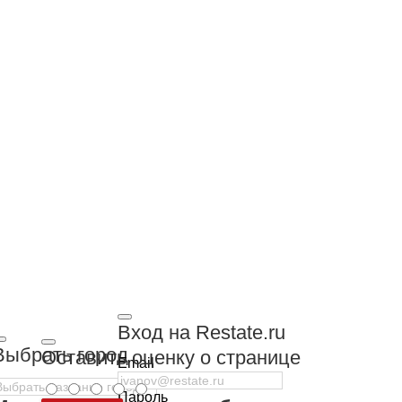
Вход на Restate.ru
Выбрать город
Оставить оценку о странице
Email
Пароль