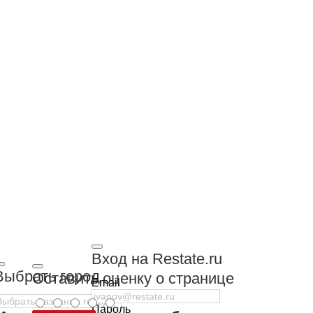
Вход на Restate.ru
Выбрать город
Оставить оценку о странице
Email
Пароль