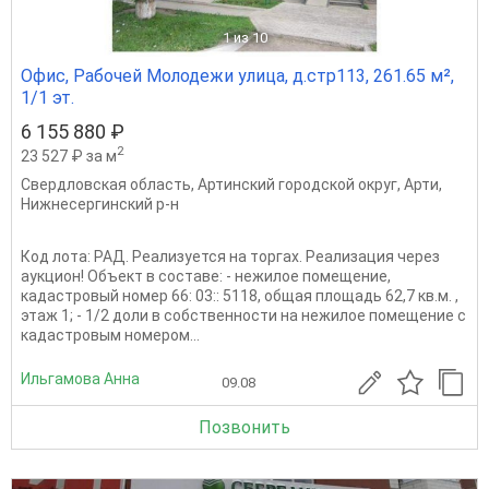
1
из 10
Офис, Рабочей Молодежи улица, д.стр113, 261.65 м²,
1/1 эт.
6 155 880 ₽
2
23 527 ₽ за м
Свердловская область
,
Артинский городской округ
,
Арти
,
Нижнесергинский р-н
Код лота: РАД. Реализуется на торгах. Реализация через
аукцион! Объект в составе: - нежилое помещение,
кадастровый номер 66: 03:: 5118, общая площадь 62,7 кв.м. ,
этаж 1; - 1/2 доли в собственности на нежилое помещение с
кадастровым номером...
Ильгамова Анна
09.08
Позвонить