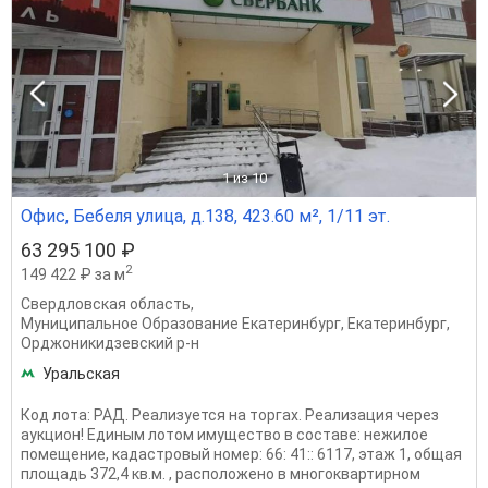
1
из 10
Офис, Бебеля улица, д.138, 423.60 м², 1/11 эт.
63 295 100 ₽
2
149 422 ₽ за м
Свердловская область
,
Муниципальное Образование Екатеринбург
,
Екатеринбург
,
Орджоникидзевский р-н
Уральская
Код лота: РАД. Реализуется на торгах. Реализация через
аукцион! Единым лотом имущество в составе: нежилое
помещение, кадастровый номер: 66: 41:: 6117, этаж 1, общая
площадь 372,4 кв.м. , расположено в многоквартирном