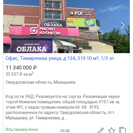
1
из 10
Офис, Тимирязева улица, д.13А, 319.10 м², 1/3 эт.
11 340 000 ₽
2
35 537 ₽ за м
Свердловская область
,
Малышева
Код лота: РАД. Реализуется на торгах. Реализация через
торги! Нежилое помещение, общей площадью 319,1 кв. м,
этаж №1, с кадастровым номером 66: 68:: 4193,
расположенное по адресу: Свердловская область, пгт.
Малышева, ул. Тимирязева, д....
Ильгамова Анна
09.08