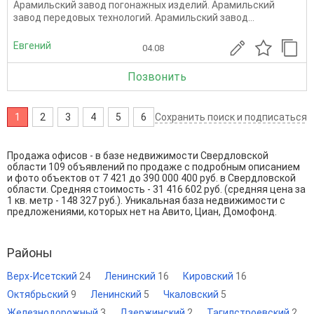
Арамильский завод погонажных изделий. Арамильский
завод передовых технологий. Арамильский завод...
Евгений
04.08
Позвонить
1
2
3
4
5
6
Сохранить поиск и подписаться
Продажа офисов - в базе недвижимости Свердловской
области 109 объявлений по продаже с подробным описанием
и фото объектов от
7 421
до
390 000 400
руб. в Свердловской
области. Средняя стоимость - 31 416 602 руб. (средняя цена за
1 кв. метр - 148 327 руб.). Уникальная база недвижимости с
предложениями, которых нет на Авито, Циан, Домофонд.
Районы
Верх-Исетский
24
Ленинский
16
Кировский
16
Октябрьский
9
Ленинский
5
Чкаловский
5
Железнодорожный
3
Дзержинский
2
Тагилстроевский
2