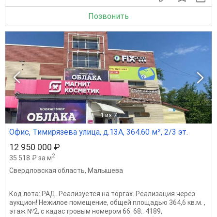
Позвонить
1
из 7
Офис, Тимирязева улица, д.13А, 364.60 м², 2/3 эт.
12 950 000 ₽
2
35 518 ₽ за м
Свердловская область
,
Малышева
Код лота: РАД. Реализуется на торгах. Реализация через
аукцион! Нежилое помещение, общей площадью 364,6 кв.м. ,
этаж №2, с кадастровым номером 66: 68:: 4189,