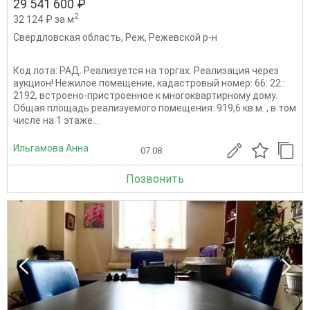
29 541 600 ₽
2
32 124 ₽ за м
Свердловская область
,
Реж
,
Режевской р-н
Код лота: РАД. Реализуется на торгах. Реализация через
аукцион! Нежилое помещение, кадастровый номер: 66: 22::
2192, встроено-пристроенное к многоквартирному дому.
Общая площадь реализуемого помещения: 919,6 кв.м. , в том
числе на 1 этаже...
Ильгамова Анна
07.08
Позвонить