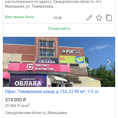
расположенное по адресу: Свердловская область, пгт.
Малышева, ул. Тимирязева,...
Ильгамова Анна
09.08
Позвонить
1
из 5
Офис, Тимирязева улица, д.13А, 22.90 м², 1/3 эт.
574 000 ₽
2
25 066 ₽ за м
Свердловская область
,
Малышева