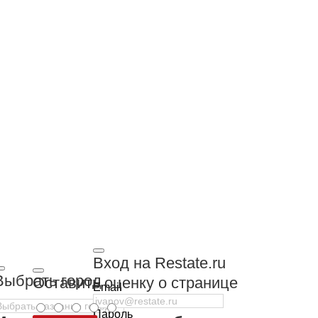
Вход на Restate.ru
Выбрать город
Оставить оценку о странице
Email
Пароль