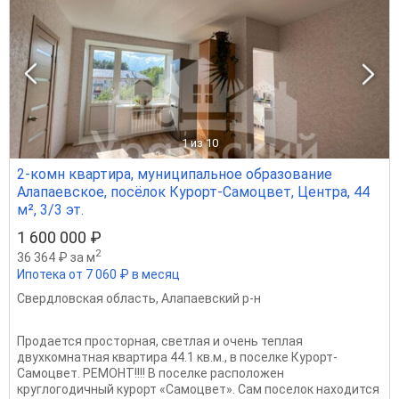
1
из 10
2-комн квартира, муниципальное образование
Алапаевское, посёлок Курорт-Самоцвет, Центра, 44
м², 3/3 эт.
1 600 000 ₽
2
36 364 ₽ за м
Ипотека от 7 060 ₽ в месяц
Свердловская область
,
Алапаевский р-н
Продается просторная, светлая и очень теплая
двухкомнатная квартира 44.1 кв.м., в поселке Курорт-
Самоцвет. РЕМОНТ!!!! В поселке расположен
круглогодичный курорт «Самоцвет». Сам поселок находится