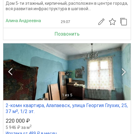
Дом 5-ти этажный, кирпичный, расположен в центре города,
вся развитая инфраструктура в шаговой...
Алина Андреевна
29.07
Позвонить
1
из 5
2-комн квартира, Алапаевск, улица Георгия Глухих, 25,
37 м², 1/2 эт.
220 000 ₽
2
5 946 ₽ за м
Ипотека от 489 ₽ в месяц