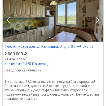
1
из 8
1-комн квартира, ул Калинина, 9, д. 9, 27 м², 5/9 эт.
2 000 000 ₽
2
74 074 ₽ за м
Ипотека от 8 825 ₽ в месяц
Свердловская область
1‑к квартира 27,2 кв. м: выгодная покупка без сюрпризов!
Практичная «однушка» на 5 этаже — удобно, спокойно,
функционально. Дом с лифтом: никаких неудобств с
подъёмом вещей или прогулочных колясок. Преимущества
планировки:комната...