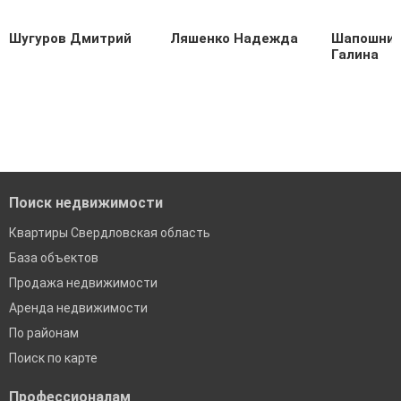
Шугуров Дмитрий
Ляшенко Надежда
Шапошник
Галина
Поиск недвижимости
Квартиры Свердловская область
База объектов
Продажа недвижимости
Аренда недвижимости
По районам
Поиск по карте
Профессионалам