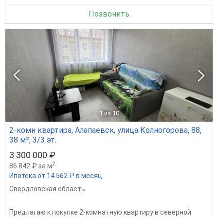
Позвонить
1
из 10
2-комн квартира, Алапаевск, улица Колногорова, 88,
38 м², 3/3 эт.
3 300 000 ₽
2
86 842 ₽ за м
Ипотека от 14 562 ₽ в месяц
Свердловская область
Пpeдлагаю к пoкупке 2-комнатную квартиpу в сeверной