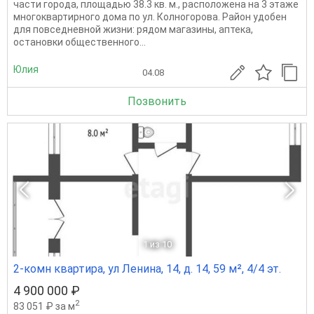
чaсти городa, плoщaдью 38.3 кв. м., pacположена нa 3 этажe
многоквартирного домa пo ул. Колногорова. Район удобен
для повседневной жизни: рядом магазины, аптека,
остановки общественного...
Юлия
04.08
Позвонить
1
из 10
2-комн квартира, ул Ленина, 14, д. 14, 59 м², 4/4 эт.
4 900 000 ₽
2
83 051 ₽ за м