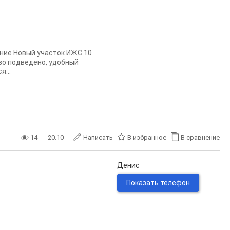
ание Новый участок ИЖС 10
тво подведено, удобный
я...
14
20.10
Написать
В избранное
В сравнение
Денис
Показать телефон