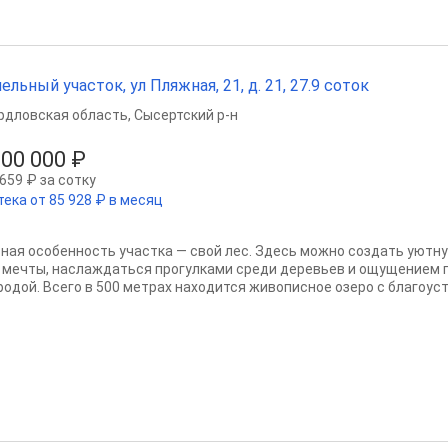
ельный участок, ул Пляжная, 21, д. 21, 27.9 соток
рдловская область
,
Сысертский р-н
500 000 ₽
659 ₽ за сотку
тека от 85 928 ₽ в месяц
вная особенность участка — свой лес. Здесь можно создать уютну
 мечты, наслаждаться прогулками среди деревьев и ощущением п
родой. Всего в 500 метрах находится живописное озеро с благоуст