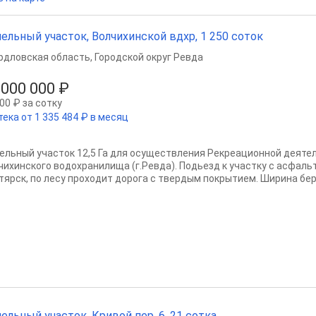
ельный участок, Волчихинской вдхр, 1 250 соток
рдловская область
,
Городской округ Ревда
 000 000 ₽
00 ₽ за сотку
ека от 1 335 484 ₽ в месяц
ельный участок 12,5 Га для осуществления Рекреационной деятел
чихинского водохранилища (г.Ревда). Подьезд к участку с асфаль
тярск, по лесу проходит дорога с твердым покрытием. Ширина бере
ельный участок, Кривой пер, 6, 21 сотка