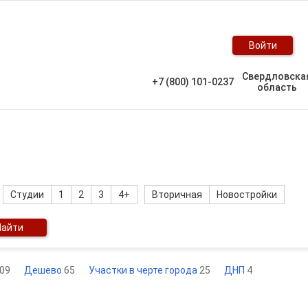
Войти
Свердловска
+7 (800) 101-0237
область
Студии
1
2
3
4+
Вторичная
Новостройки
Найти
09
Дешево
65
Участки в черте города
25
ДНП
4