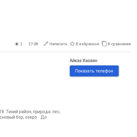
2
27.08
Написать
В избранное
В сравнение
Айказ Хазаян
Показать телефон
8. Тихий район, природа: лес,
основый бор, озеро. До