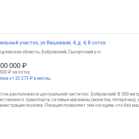
ельный участок, ул Вишневая, 4, д. 4, 8 соток
рдловская область
,
Бобровский
,
Сысертский р-н
500 000 ₽
500 ₽ за сотку
тека от 25 273 ₽ в месяц
сток расположен в центральной части пос. Бобровский. В 300 мет
ественного транспорта, сетевые магазины (монетка, пятерочка), 
инистрация поселка. Локация позволяет тем соседям, что без маш