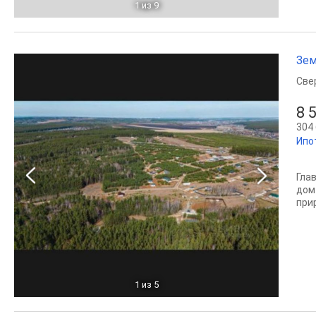
1
из 9
Зем
Све
8 
304 
Ипо
Гла
дом
при
1
из 5