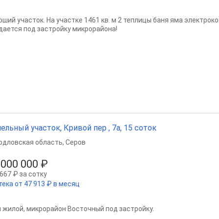
оший участок. На участке 1461 кв. м 2 теплицы баня яма электроко
дается под застройку микрорайона!
ельный участок, Кривой пер , 7а, 15 соток
рдловская область
,
Серов
 000 000 ₽
667 ₽ за сотку
тека от 47 913 ₽ в месяц
 жилой, микрорайон Восточный под застройку.