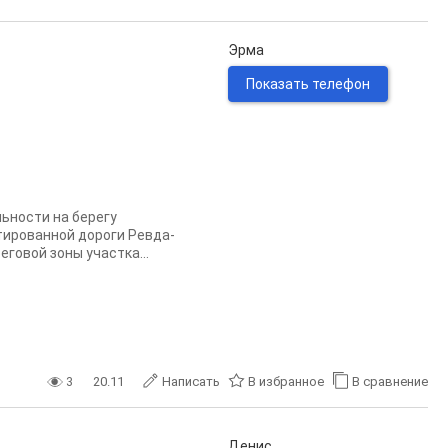
Эрма
Показать телефон
ьности на берегу
тированной дороги Ревда-
говой зоны участка...
3
20.11
Написать
В избранное
В сравнение
Денис