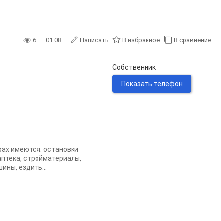
6
01.08
Написать
В избранное
В сравнение
Собственник
Показать телефон
рах имеются: остановки
аптека, стройматериалы,
ины, ездить...