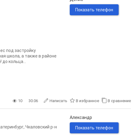
Показать телефон
ес под зaстройку
aя шкoла, a тaкжe в pайoне
 до кольца...
10
30.06
Написать
В избранное
В сравнение
Александр
катеринбург
,
Чкаловский р-н
Показать телефон