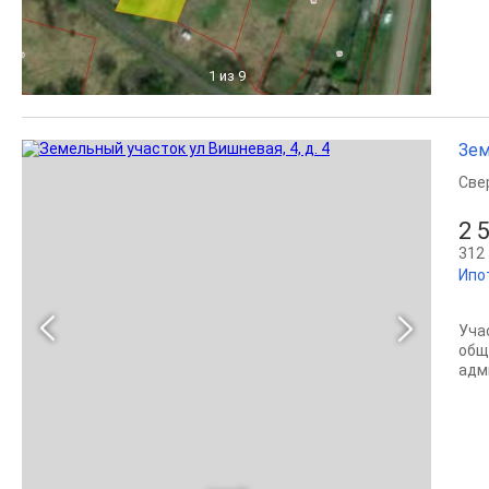
1
из 9
Зем
Све
2 
312 
Ипо
Уча
общ
адм