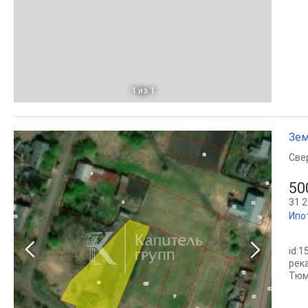
1
из 1
Зем
Све
50
31 2
Ипо
id:
рек
Тюм