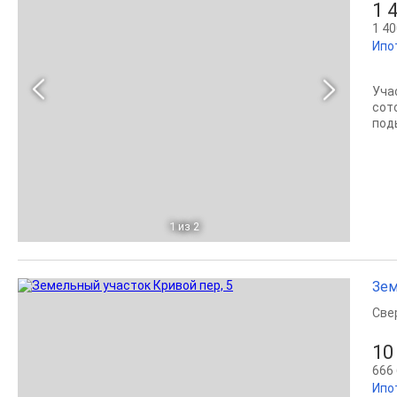
1 
1 40
Ипо
Уча
сот
подь
1
из 2
Зем
Све
10
666 
Ипо