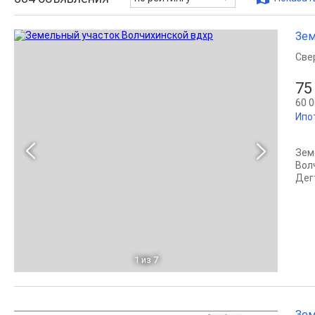
Зем
Све
75
60 0
Ипот
Зем
Вол
Дег
1
из 7
Зем