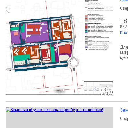
Све
18
857 
Ипо
Для
мик
куч
1
из 2
Зем
Све