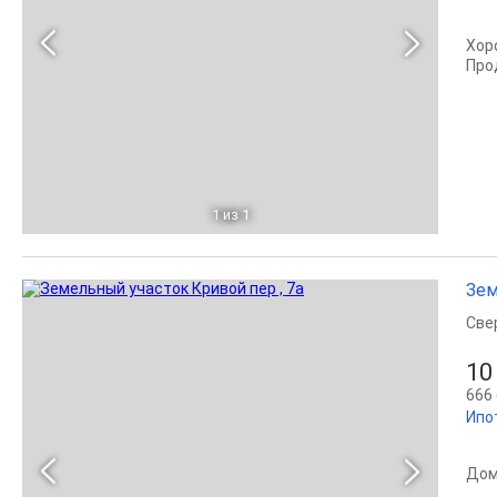
Хор
Про
1
из 1
Зем
Све
10
666 
Ипо
Дом