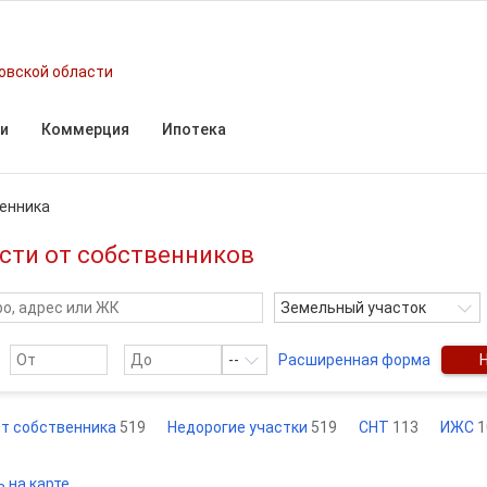
овской области
и
Коммерция
Ипотека
енника
сти от собственников
Земельный участок
--
Расширенная форма
т собственника
519
Недорогие участки
519
СНТ
113
ИЖС
1
 на карте