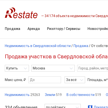
34 174 объекта недвижимости Свердл
Продажа
Аренда
Риэлтору / Сервисы
Новостройк
Недвижимость в Свердловской области
/
Продажа
/
От собств
Продажа участков в Свердловской обла
Купить
Москва
Макс цена, ₽
За всё
Площадь,
м²
Недвижимость
29263
Земли
519
В собственности
519
О
334
объявления
по рейтингу
Показать