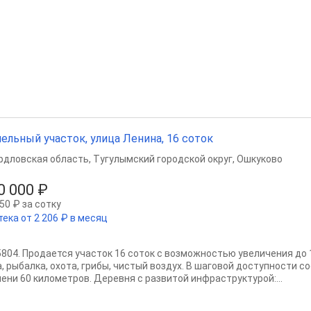
ельный участок, улица Ленина, 16 соток
рдловская область
,
Тугулымский городской округ
,
Ошкуково
0 000 ₽
50 ₽ за сотку
тека от 2 206 ₽ в месяц
15804. Продается участок 16 соток с возможностью увеличения до 1
а, рыбалка, охота, грибы, чистый воздух. В шаговой доступности с
ени 60 километров. Деревня с развитой инфраструктурой:...