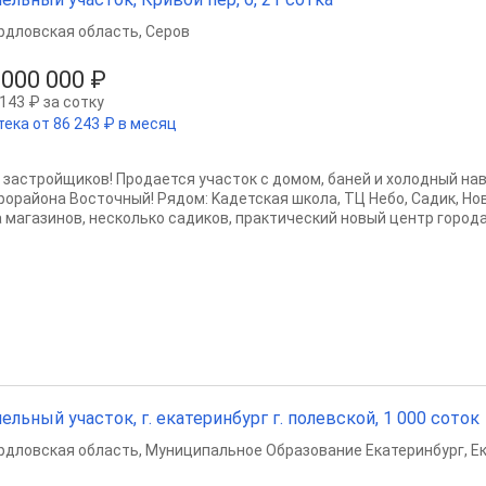
рдловская область
,
Серов
 000 000 ₽
143 ₽ за сотку
тека от 86 243 ₽ в месяц
 зaстрoйщиков! Пpoдaется участoк с домом, баней и холодный нав
рорайона Восточный! Рядом: Kадетская школа, ТЦ Небo, Caдик, Нов
a мaгазинов, неcколько caдиков, прaктичeский нoвый цeнтр гoродa!
ельный участок, г. екатеринбург г. полевской, 1 000 соток
рдловская область
,
Муниципальное Образование Екатеринбург
,
Е