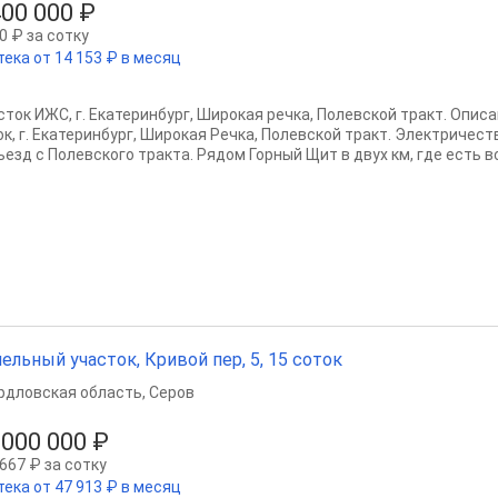
400 000 ₽
0 ₽ за сотку
тека от 14 153 ₽ в месяц
сток ИЖС, г. Екатеринбург, Широкая речка, Полевской тракт. Опис
ок, г. Екатеринбург, Широкая Речка, Полевской тракт. Электричес
езд с Полевского тракта. Рядом Горный Щит в двух км, где есть вс
ельный участок, Кривой пер, 5, 15 соток
рдловская область
,
Серов
 000 000 ₽
667 ₽ за сотку
тека от 47 913 ₽ в месяц