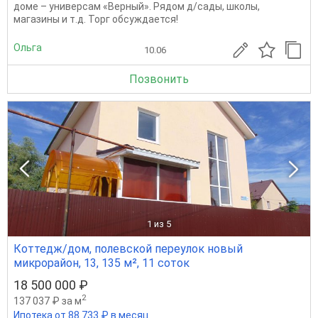
доме – универсам «Верный». Рядом д/сады, школы,
магазины и т.д. Торг обсуждается!
Ольга
10.06
Позвонить
1
из 5
Коттедж/дом, полевской переулок новый
микрорайон, 13, 135 м², 11 соток
18 500 000 ₽
2
137 037 ₽ за м
Ипотека от 88 733 ₽ в месяц