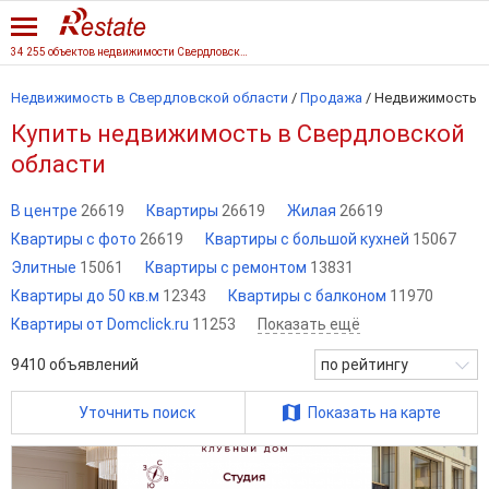
34 255 объектов недвижимости Свердловской области
Недвижимость в Свердловской области
/
Продажа
/
Недвижимость
Купить недвижимость в Свердловской
области
В центре
26619
Квартиры
26619
Жилая
26619
Квартиры с фото
26619
Квартиры с большой кухней
15067
Элитные
15061
Квартиры с ремонтом
13831
Квартиры до 50 кв.м
12343
Квартиры с балконом
11970
Квартиры от Domclick.ru
11253
Показать ещё
9410
объявлений
по рейтингу
Уточнить поиск
Показать на карте