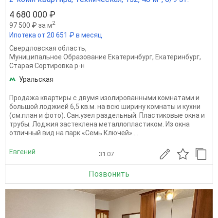
4 680 000 ₽
2
97 500 ₽ за м
Ипотека от 20 651 ₽ в месяц
Свердловская область
,
Муниципальное Образование Екатеринбург
,
Екатеринбург
,
Старая Сортировка р-н
Уральская
Продажа квартиры с двумя изолированными комнатами и
большой лоджией 6,5 кв.м. на всю ширину комнаты и кухни
(см.план и фото). Сан.узел раздельный. Пластиковые окна и
трубы. Лоджия застеклена металлопластиком. Из окна
отличный вид на парк «Семь Ключей»....
Евгений
31.07
Позвонить