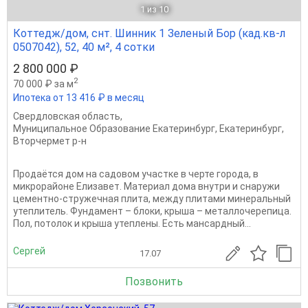
1
из 10
Коттедж/дом, снт. Шинник 1 Зеленый Бор (кад.кв-л
0507042), 52, 40 м², 4 сотки
2 800 000 ₽
2
70 000 ₽ за м
Ипотека от 13 416 ₽ в месяц
Свердловская область
,
Муниципальное Образование Екатеринбург
,
Екатеринбург
,
Вторчермет р-н
Продаётся дом на садовом участке в черте города, в
микрорайоне Елизавет. Материал дома внутри и снаружи
цементно-стружечная плита, между плитами минеральный
утеплитель. Фундамент – блоки, крыша – металлочерепица.
Пол, потолок и крыша утеплены. Есть мансардный...
Сергей
17.07
Позвонить