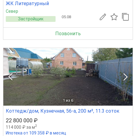
ЖК Литературный
Север
05.08
Застройщик
Позвонить
1
из 6
Коттедж/дом, Кузнечная, 56-а, 200 м², 11.3 соток
22 800 000 ₽
2
114 000 ₽ за м
Ипотека от 109 358 ₽ в месяц