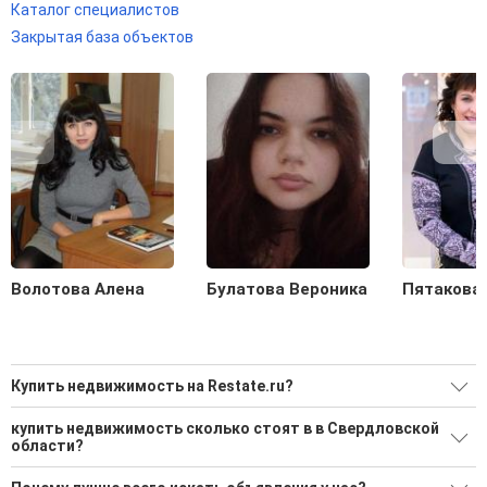
Каталог специалистов
Закрытая база объектов
Волотова Алена
Булатова Вероника
Пятакова
Купить недвижимость на Restate.ru?
Ищите, как Купить недвижимость?
купить недвижимость сколько стоят в в Свердловской
области?
9410 актуальных и проверенных объявлений
Минимальная цена: 758 Р. Максимальная цена: 1 898 973
Воспользуйтесь нашим поиском по новостройкам, для