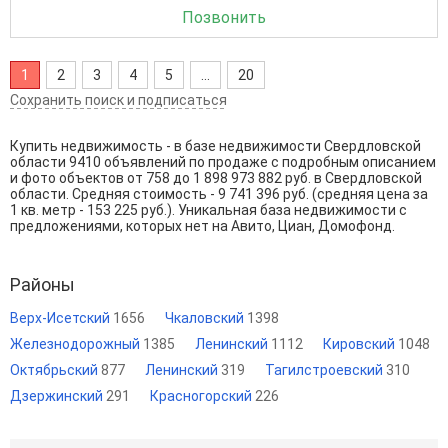
Позвонить
1
2
3
4
5
...
20
Сохранить поиск и подписаться
Купить недвижимость - в базе недвижимости Свердловской
области 9410 объявлений по продаже с подробным описанием
и фото объектов от
758
до
1 898 973 882
руб. в Свердловской
области. Средняя стоимость - 9 741 396 руб. (средняя цена за
1 кв. метр - 153 225 руб.). Уникальная база недвижимости с
предложениями, которых нет на Авито, Циан, Домофонд.
Районы
Верх-Исетский
1656
Чкаловский
1398
Железнодорожный
1385
Ленинский
1112
Кировский
1048
Октябрьский
877
Ленинский
319
Тагилстроевский
310
Дзержинский
291
Красногорский
226