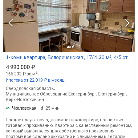
1
из 6
1-комн квартира, Белореченская , 17/4, 30 м², 4/5 эт.
4 990 000 ₽
2
166 333 ₽ за м
Ипотека от 22 019 ₽ в месяц
Свердловская область
,
Муниципальное Образование Екатеринбург
,
Екатеринбург
,
Верх-Исетский р-н
Чкаловская
25 мин
Продаётся уютная однокомнатная квартира, полностью
готовая к проживанию. Квартира с качественным ремонтом,
который выполнялся для собственного проживания,
поэтому всё сделано аккуратно и с вниманием к деталям.