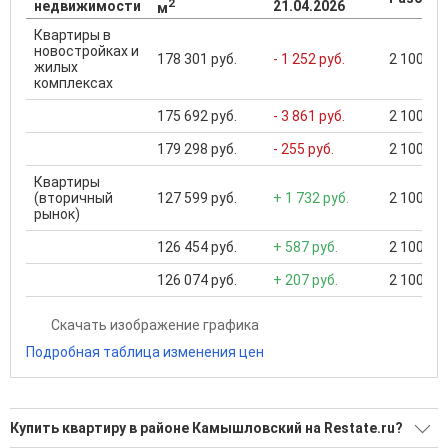
2
недвижимости
21.04.2026
м
Квартиры в
новостройках и
178 301 руб.
- 1 252 руб.
2 100 000
жилых
комплексах
175 692 руб.
- 3 861 руб.
2 100 000
179 298 руб.
- 255 руб.
2 100 000
Квартиры
(вторичный
127 599 руб.
+ 1 732 руб.
2 100 000
рынок)
126 454 руб.
+ 587 руб.
2 100 000
126 074 руб.
+ 207 руб.
2 100 000
Скачать изображение графика
Подробная таблица изменения цен
Купить квартиру в районе Камышловский на Restate.ru?