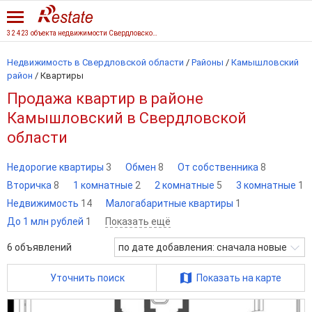
32 423 объекта недвижимости Свердловской области
Недвижимость в Свердловской области
/
Районы
/
Камышловский
район
/
Квартиры
Продажа квартир в районе
Камышловский в Свердловской
области
Недорогие квартиры
3
Обмен
8
От собственника
8
Вторичка
8
1 комнатные
2
2 комнатные
5
3 комнатные
1
Недвижимость
14
Малогабаритные квартиры
1
До 1 млн рублей
1
Показать ещё
6
объявлений
по дате добавления: сначала новые
Уточнить поиск
Показать на карте