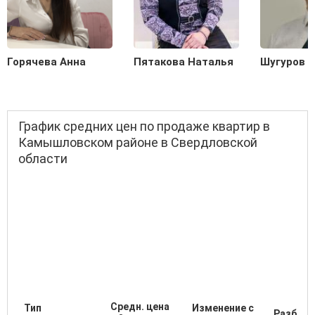
Горячева Анна
Пятакова Наталья
Шугуров 
График средних цен по продаже квартир в
Камышловском районе в Свердловской
области
Средн. цена
Тип
Изменение с
Разброс