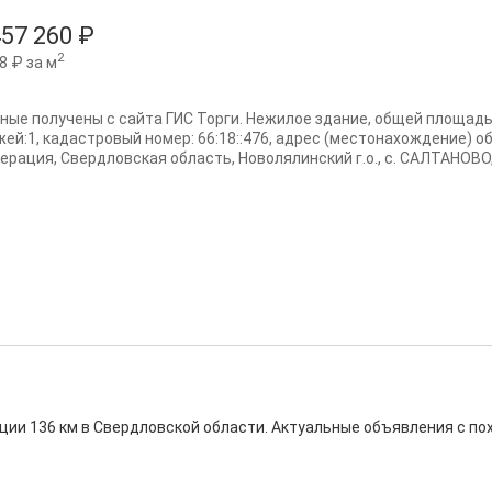
457 260 ₽
2
8 ₽ за м
ные получены с сайта ГИС Торги. Нежилое здание, общей площадь
жей:1, кадастровый номер: 66:18::476, адрес (местонахождение) о
рация, Свердловская область, Новолялинский г.о., с. САЛТАНОВО, у
нции 136 км в Свердловской области. Актуальные объявления с п