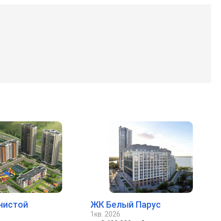
нистой
ЖК Белый Парус
1кв. 2026