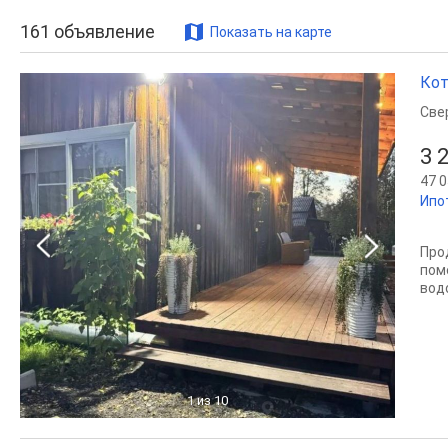
161
объявление
Показать на карте
Кот
Све
3 
47 0
Ипо
Про
пом
вод
1
из 10