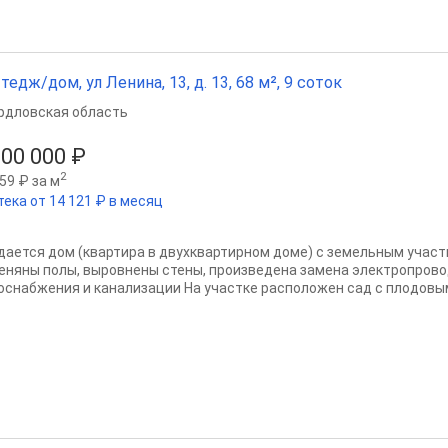
тедж/дом, ул Ленина, 13, д. 13, 68 м², 9 соток
рдловская область
200 000 ₽
2
59 ₽ за м
тека от 14 121 ₽ в месяц
дается дом (квартира в двухквартирном доме) с земельным участ
еняны полы, выровнены стены, произведена замена электропровод
оснабжения и канализации На участке расположен сад с плодовым