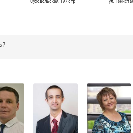
Суходольская, 197 стр
ул. Тениста
ь?