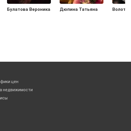
Булатова Вероника
Дюпина Татьяна
Волотов
афики цен
ка недвижимости
висы