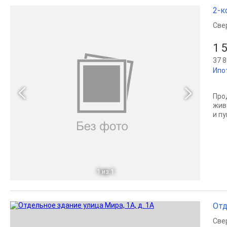
2-к
Све
1 
37 8
Ипо
Про
жив
и п
1
из 1
Отд
Све