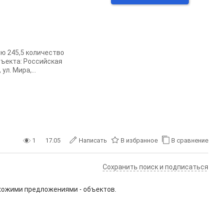
ю 245,5 количество
бъекта: Российская
л. Мира,...
1
17.05
Написать
В избранное
В сравнение
Сохранить поиск и подписаться
охожими предложениями - объектов.