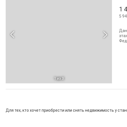
1 
5 94
Дан
эта
Феде
1
из 3
Для тех, кто хочет приобрести или снять недвижимость у ста