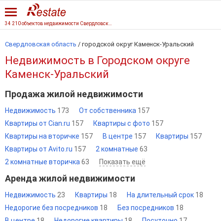
34 210 объектов недвижимости Свердловской области
Свердловская область
/
городской округ Каменск-Уральский
Недвижимость в Городском округе
Каменск-Уральский
Продажа жилой недвижимости
Недвижимость
173
От собственника
157
Квартиры от Cian.ru
157
Квартиры с фото
157
Квартиры на вторичке
157
В центре
157
Квартиры
157
Квартиры от Avito.ru
157
2 комнатные
63
2 комнатные вторичка
63
Показать ещё
Аренда жилой недвижимости
Недвижимость
23
Квартиры
18
На длительный срок
18
Недорогие без посредников
18
Без посредников
18
В центре
18
Недорогие квартиры
18
Посуточно
17