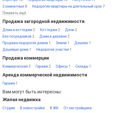
2 комнатные
8
Недорогие квартиры на длительный срок
7
Показать ещё
Продажа загородной недвижимости
Дома и коттеджи
2
Коттеджи
2
Дачи
2
Без посредников
2
Дома в деревне
2
Продажа недорогих домов
1
Земли
1
Дешево
1
Дешевые дома
1
Недорогие участки
1
Продажа коммерции
Коммерческая
3
Гаражи
2
Офисы
1
Склады
1
Аренда коммерческой недвижимости
Гаражи
1
Вам могут быть интересны:
Жилая недвижка
Студии
В новостройке
В ЖК
От застройщика