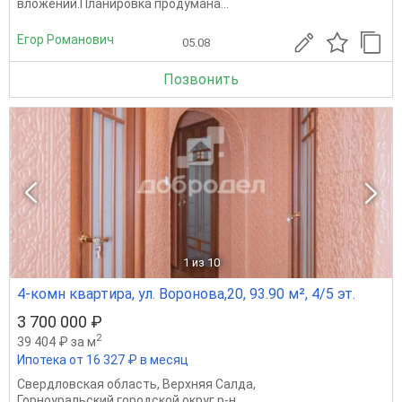
вложений.Планировка продумана...
Егор Романович
05.08
Позвонить
1
из 10
4-комн квартира, ул. Воронова,20, 93.90 м², 4/5 эт.
3 700 000 ₽
2
39 404 ₽ за м
Ипотека от 16 327 ₽ в месяц
Свердловская область
,
Верхняя Салда
,
Горноуральский городской округ р-н