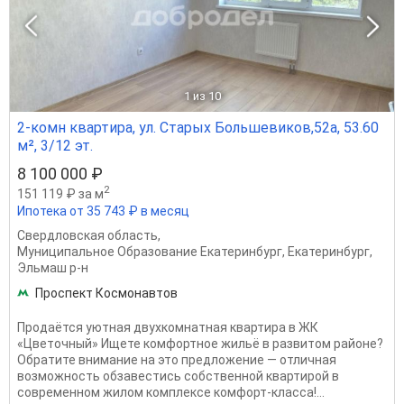
1
из 10
2-комн квартира, ул. Старых Большевиков,52а, 53.60
м², 3/12 эт.
8 100 000 ₽
2
151 119 ₽ за м
Ипотека от 35 743 ₽ в месяц
Свердловская область
,
Муниципальное Образование Екатеринбург
,
Екатеринбург
,
Эльмаш р-н
Проспект Космонавтов
Продаётся уютная двухкомнатная квартира в ЖК
«Цветочный» Ищете комфортное жильё в развитом районе?
Обратите внимание на это предложение — отличная
возможность обзавестись собственной квартирой в
современном жилом комплексе комфорт‑класса!...