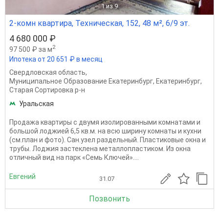
1
из 9
2-комн квартира, Техническая, 152, 48 м², 6/9 эт.
4 680 000 ₽
2
97 500 ₽ за м
Ипотека от 20 651 ₽ в месяц
Свердловская область
,
Муниципальное Образование Екатеринбург
,
Екатеринбург
,
Старая Сортировка р-н
Уральская
Продажа квартиры с двумя изолированными комнатами и
большой лоджией 6,5 кв.м. на всю ширину комнаты и кухни
(см.план и фото). Сан.узел раздельный. Пластиковые окна и
трубы. Лоджия застеклена металлопластиком. Из окна
отличный вид на парк «Семь Ключей»....
Евгений
31.07
Позвонить