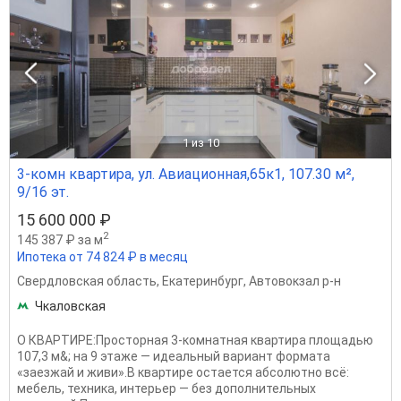
1
из 10
3-комн квартира, ул. Авиационная,65к1, 107.30 м²,
9/16 эт.
15 600 000 ₽
2
145 387 ₽ за м
Ипотека от 74 824 ₽ в месяц
Свердловская область
,
Екатеринбург
,
Автовокзал р-н
Чкаловская
О КВАРТИРЕ:Просторная 3-комнатная квартира площадью
107,3 м&; на 9 этаже — идеальный вариант формата
«заезжай и живи».В квартире остается абсолютно всё:
мебель, техника, интерьер — без дополнительных