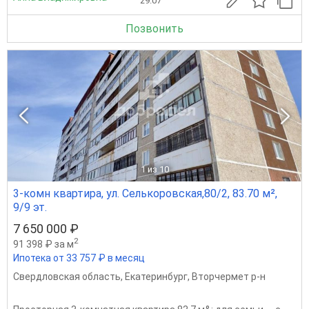
29.07
Позвонить
1
из 10
3-комн квартира, ул. Селькоровская,80/2, 83.70 м²,
9/9 эт.
7 650 000 ₽
2
91 398 ₽ за м
Ипотека от 33 757 ₽ в месяц
Свердловская область
,
Екатеринбург
,
Вторчермет р-н