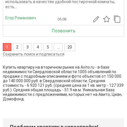
использовать в качестве удобной постирочной комнаты,
есть...
Егор Романович
05.08
Позвонить
1
2
3
4
5
...
20
Сохранить поиск и подписаться
Купить квартиру на вторичном рынке на Avito.ru - в базе
недвижимости Свердловской области 1005 объявлений по
продаже с подробным описанием и фото объектов от
150 000
до
140 000 000
руб. в Свердловской области. Средняя
стоимость - 6 920 121 руб. (средняя цена за 1 кв. метр - 127 339
руб.). Средняя общая площадь - 51.9 кв.м. Уникальная база
недвижимости с предложениями, которых нет на Авито, Циан,
Домофонд.
Подберем квартиру в новостройке!