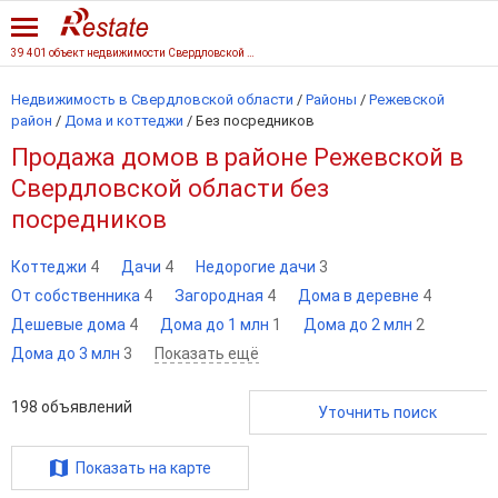
39 401 объект недвижимости Свердловской области
Недвижимость в Свердловской области
/
Районы
/
Режевской
район
/
Дома и коттеджи
/
Без посредников
Продажа домов в районе Режевской в
Свердловской области без
посредников
Коттеджи
4
Дачи
4
Недорогие дачи
3
От собственника
4
Загородная
4
Дома в деревне
4
Дешевые дома
4
Дома до 1 млн
1
Дома до 2 млн
2
Дома до 3 млн
3
Показать ещё
198
объявлений
Уточнить поиск
Показать на карте