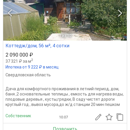
1
из 10
Коттедж/дом, 56 м², 4 сотки
2 090 000 ₽
2
37 321 ₽ за м
Ипотека от 9 222 ₽ в месяц
Свердловская область
Дача для комфортного проживания в летний период, дом,
баня ,2 основательные теплицы , емкость для нагрева воды,
плодовые деревья , кусты,грядки, В саду чистят дороги
круглый год , вывоз мусора,до ж/д станции 20 мин пешком
Собственник
10.07
Позвонить