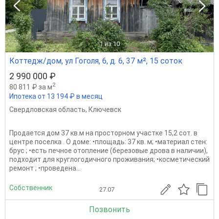
1
из 10
Коттедж/дом, ул Гоголя, 6, д. 6, 37 м², 15 соток
2 990 000 ₽
2
80 811 ₽ за м
Ипотека от 13 194 ₽ в месяц
Свердловская область
,
Ключевск
Продается дом 37 кв.м на просторном участке 15,2 сот. в
центре поселка . О доме: •площадь: 37 кв. м; •материал стен:
брус ; •есть печное отопление (березовые дрова в наличии),
подходит для круглогодичного проживания; •косметический
ремонт ; •проведена...
Собственник
27.07
Позвонить