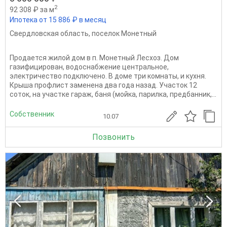
2
92 308 ₽ за м
Ипотека от 15 886 ₽ в месяц
Свердловская область
,
поселок Монетный
Продается жилой дом в п. Монетный Лесхоз. Дом
газифицирован, водоснабжение центральное,
электричество подключено. В доме три комнаты, и кухня.
Крыша профлист заменена два года назад. Участок 12
соток, на участке гараж, баня (мойка, парилка, предбанник,...
Собственник
10.07
Позвонить