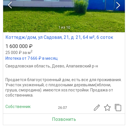
1
из 10
Коттедж/дом, ул Садовая, 21, д. 21, 64 м², 6 соток
1 600 000 ₽
2
25 000 ₽ за м
Ипотека от 7 666 ₽ в месяц
Свердловская область
,
Деево
,
Алапаевский р-н
Продается благоустроенный дом, есть все для проживания.
Участок ухоженный, с плодосными деревьями(яблони,
груша, смородина). имеются хоз.постройки. Продажа от
собственника.
Собственник
26.07
Позвонить