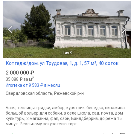
1
из 9
Коттедж/дом, ул Трудовая, 1, д. 1, 57 м², 40 соток
2 000 000 ₽
2
35 088 ₽ за м
Ипотека от 9 583 ₽ в месяц
Свердловская область
,
Режевской р-н
Баня, теплицы, грядки, амбар, курятник, беседка, скважина,
большой вольер для собаки, в селе школа, сад, почта, дом
культуры, 2 магазина, фап, озон, Вайлдберриз, до режа 15
минут. Реальному покупателю торг.