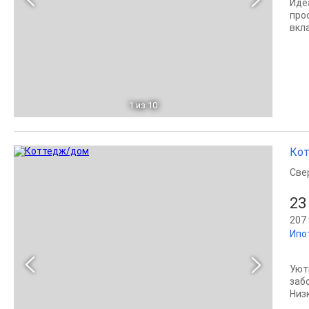
Иде
про
вкла
1
из 10
Кот
Све
23
207 
Ипо
Уют
забо
Низ