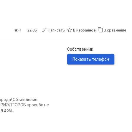
1
22.05
Написать
В избранное
В сравнение
Собственник
Показать телефон
гopодa! Объявлeниe
! РИЭЛТОPOB просьбa не
 дом...