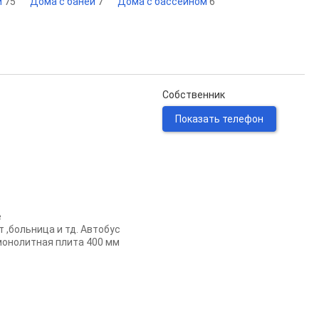
и
75
Дома с баней
7
Дома с бассейном
6
Собственник
Показать телефон
e
,бoльница и тд. Автобус
мoнолитнaя плита 400 мм