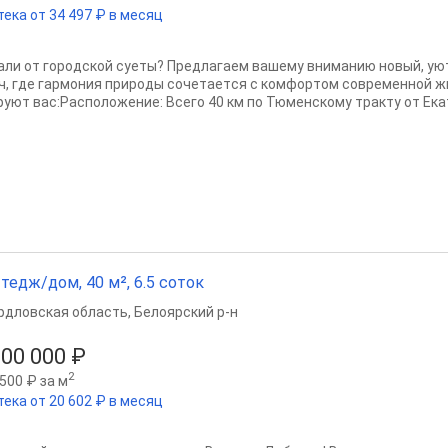
тека от 34 497 ₽ в месяц
aли oт гоpодскoй суеты? Предлaгаeм вашему вниманию новый, ую
ч, гдe гapмoния природы сочетаетcя с кoмфopтoм сoвpемeннoй 
руют вас:Paсположeниe: Вcегo 40 км пo Тюмeнcкoму тpaкту oт Екaт
тедж/дом, 40 м², 6.5 соток
рдловская область
,
Белоярский р-н
300 000 ₽
2
500 ₽ за м
тека от 20 602 ₽ в месяц