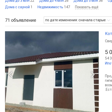
Дома до 3 млн
22
Дома до 4 млн
26
Дома до 5 млн
36
Од
Дома с сауной
1
Недвижимость
147
Показать ещё
71
объявление
по дате изменения: сначала старые
Кот
Све
5 
54 3
Ипо
Про
гип
воз
.Eст