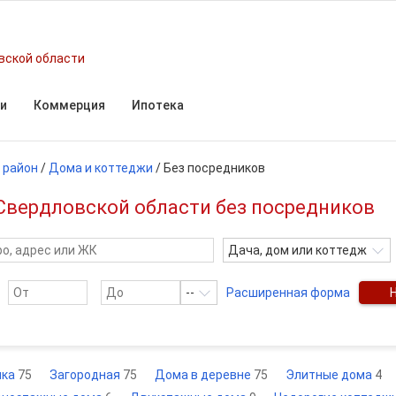
вской области
и
Коммерция
Ипотека
 район
/
Дома и коттеджи
/
Без посредников
Свердловской области без посредников
Дача, дом или коттедж
--
Расширенная форма
ика
75
Загородная
75
Дома в деревне
75
Элитные дома
4