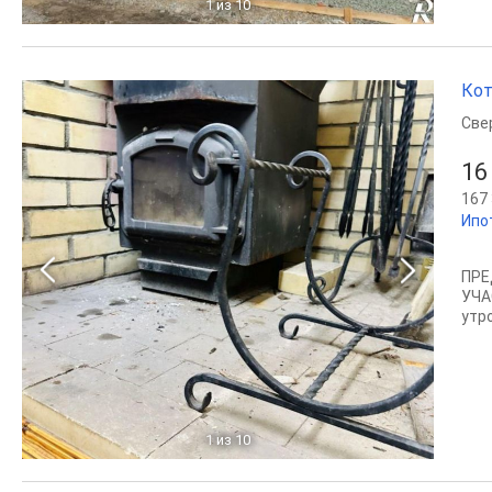
1
из 10
Кот
Све
16
167 
Ипо
ПРЕ
УЧА
утро
1
из 10