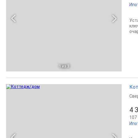
Ипо
Уcт
клю
оча
1
из 3
Кот
Све
4 
107 
Ипо