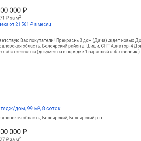
500 000 ₽
2
71 ₽ за м
тека от 21 561 ₽ в месяц
ветствую Вас покупатели ! Прекрасный дом (Дача) ,ждет новых Доб
рдловская область, Белоярский район д. Шиши, СНТ Авиатор-4 Дом
 в собственности (документы в порядке 1 взрослый собственник ) 
тедж/дом, 99 м², 8 соток
рдловская область
,
Белоярский
,
Белоярский р-н
200 000 ₽
2
27 ₽ за м