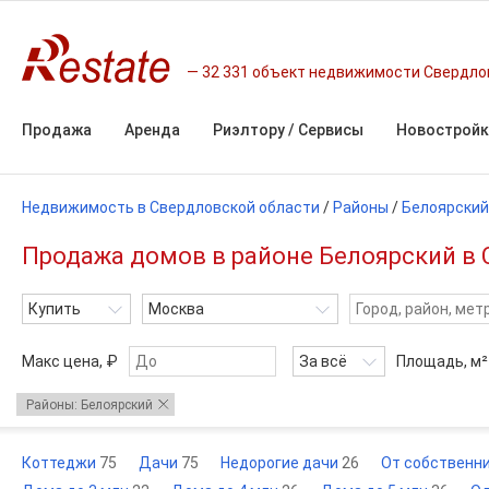
32 331 объект недвижимости Свердло
Продажа
Аренда
Риэлтору / Сервисы
Новостройк
Недвижимость в Свердловской области
/
Районы
/
Белоярский
Продажа домов в районе Белоярский в 
Купить
Москва
Макс цена, ₽
За всё
Площадь,
м²
Районы: Белоярский
Коттеджи
75
Дачи
75
Недорогие дачи
26
От собственн