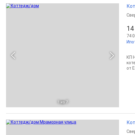
Кот
Све
14
74 0
Ипо
КП Н
кот
от 
1
из 7
Кот
Све