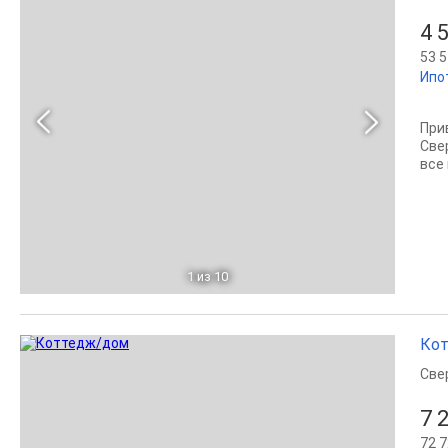
4 
53 5
Ипо
При
Све
все
1
из 10
Кот
Све
7 
72 7