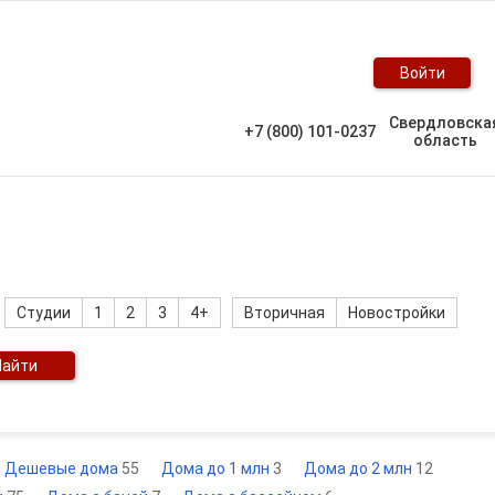
Войти
Свердловска
+7 (800) 101-0237
область
Студии
1
2
3
4+
Вторичная
Новостройки
Найти
Дешевые дома
55
Дома до 1 млн
3
Дома до 2 млн
12