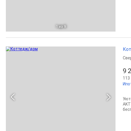
1
из 9
Кот
Све
9 
113 
Ипо
Уют
AKT
бec