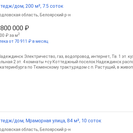
тедж/дом, 200 м², 7.5 соток
рдловская область
,
Белоярский р-н
 800 000 ₽
2
00 ₽ за м
тека от 70 911 ₽ в месяц
адеждинск Электричество, газ, водопровод, интернет, Тв. 1 эт. кух
ельная 2 эт. 4 комнаты +су Коттеджный поселок Надеждинск расп
Екатеринбурга по Тюменскому тракту,рядом с п. Растущий, в живоп
тедж/дом, Мраморная улица, 84 м², 10 соток
рдловская область
,
Белоярский р-н