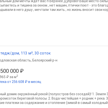
альный дом мечты ждет вас п Верхнее Дуброво! Ваше место силы 
сыпаетесь и тишина за окном , нет машин, птички поют - это благ
дывали в него душу , мечтали там жить , но жизнь вносит свои кор
тедж/дом, 113 м², 30 соток
рдловская область
,
Белоярский р-н
 500 000 ₽
2
965 ₽ за м
тека от 256 608 ₽ в месяц
ный домик окружённый рекой (полуостров без соседей)! 1. Земля 
ромсоток береговой полосы. 2. Вода чистейшая + родник + река. 3.
кие платежи за содержание и отопление (зимой в самый холодный.