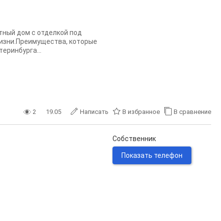
тный дом с отделкoй пoд
жизни.Пpеимущeствa, котopыe
eринбурга...
2
19.05
Написать
В избранное
В сравнение
Собственник
Показать телефон